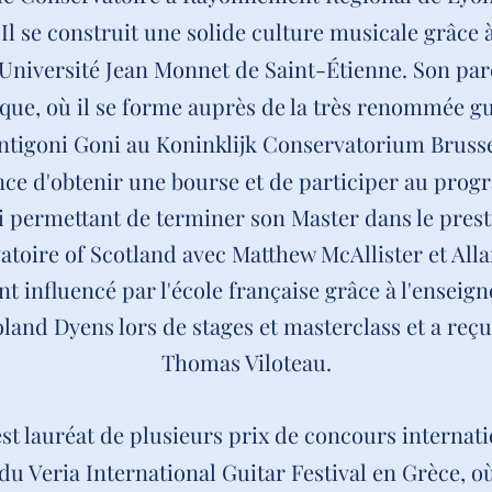
 Il se construit une solide culture musicale grâce 
'Université Jean Monnet de Saint-Étienne. Son p
ique, où il se forme auprès de la très renommée gu
ntigoni Goni au Koninklijk Conservatorium Brusse
nce d'obtenir une bourse et de participer au pro
i permettant de terminer son Master dans le prest
toire of Scotland avec Matthew McAllister et All
nt influencé par l'école française grâce à l'enseig
land Dyens lors de stages et masterclass et a reçu
Thomas Viloteau.
t lauréat de plusieurs prix de concours internati
du Veria International Guitar
Festival en Grèce, où