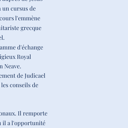
à un cursus de
arcours l'emmène
itariste grecque
l.
gramme d'échange
igieux Royal
an Neave.
nement de Judicael
 les conseils de
onaux. Il remporte
 il a l'opportunité