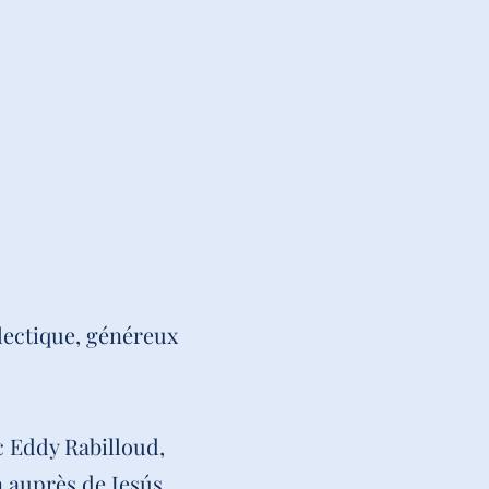
lectique, généreux
c Eddy Rabilloud,
 auprès de Jesús