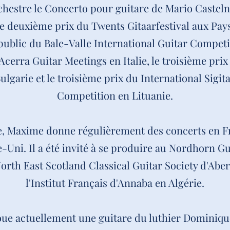
chestre le Concerto pour guitare de Mario Castel
le deuxième prix du Twents Gitaarfestival aux Pay
 public du Bale-Valle International Guitar Competi
cerra Guitar Meetings en Italie, le troisième pri
lgarie et le troisième prix du International Sigita
Competition en Lituanie.
te, Maxime donne régulièrement des concerts en F
Uni. Il a été invité à se produire au Nordhorn Gui
North East Scotland Classical Guitar Society d'Abe
l'Institut Français d'Annaba en Algérie.
ue actuellement une guitare du luthier Dominiqu