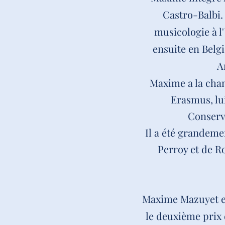
Castro-Balbi.
musicologie à l
ensuite en Belg
A
Maxime a la cha
Erasmus, lu
Conserva
Il a été grandeme
Perroy et de Ro
Maxime Mazuyet es
le deuxième prix 